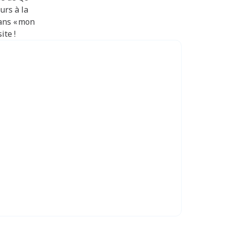
urs à la
ans « mon
ite !
Lunchdeal