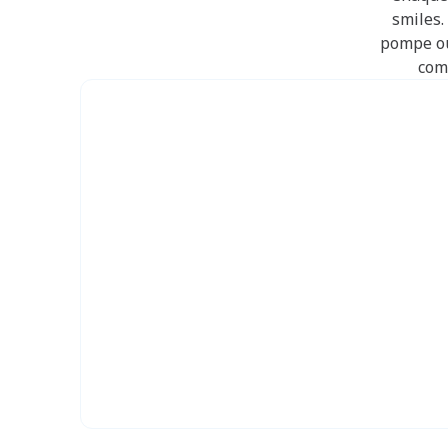
smiles.
pompe ou
comp
1 smile par tranche d`ac