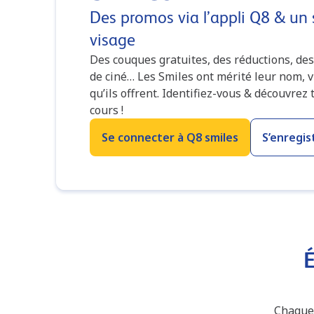
Des promos via l’appli Q8 & un 
visage
Des couques gratuites, des réductions, des
de ciné… Les Smiles ont mérité leur nom, 
qu’ils offrent. Identifiez-vous & découvrez
cours !
Se connecter à Q8 smiles
S’enregis
É
Chaque 