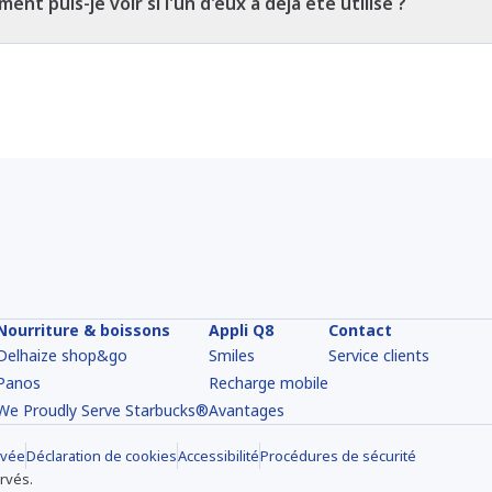
t puis-je voir si l'un d'eux a déjà été utilisé ?
Nourriture & boissons
Appli Q8
Contact
Delhaize shop&go
Smiles
Service clients
Panos
Recharge mobile
We Proudly Serve Starbucks®
Avantages
ivée
Déclaration de cookies
Accessibilité
Procédures de sécurité
rvés.