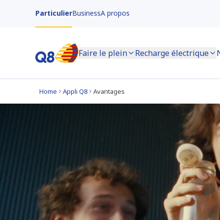
Particulier
Business
A propos
Faire le plein
Recharge électrique
Home
Appli Q8
Avantages