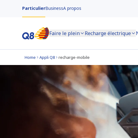
Particulier
Business
A propos
Faire le plein
Recharge électrique
Home
Appli Q8
recharge-mobile