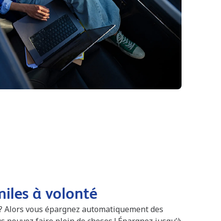
iles à volonté
 ? Alors vous épargnez automatiquement des
us pouvez faire plein de choses ! Épargnez jusqu’à