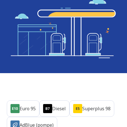
Produits
Euro 95
Diesel
Superplus 98
AdBlue (pompe)