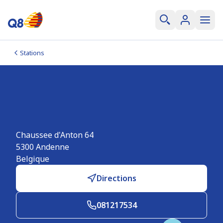
Stations
Q8 Andenne - Chaussee
d'Anton
Chaussee d'Anton 64
5300
Andenne
Belgique
Directions
081217534