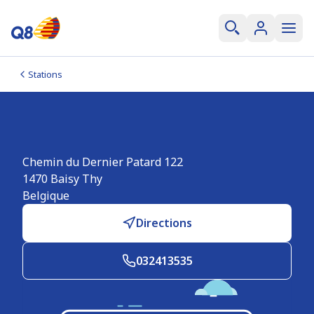
Stations
Q8 easy Baisy Thy
Chemin du Dernier Patard 122
1470
Baisy Thy
Belgique
Directions
032413535