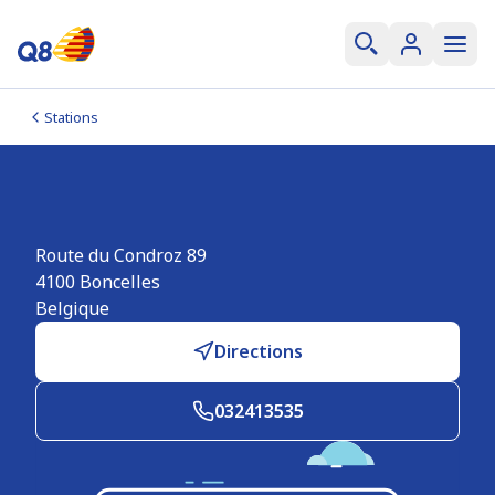
Stations
Q8 easy Boncelles
Route du Condroz 89
4100
Boncelles
Belgique
Directions
032413535