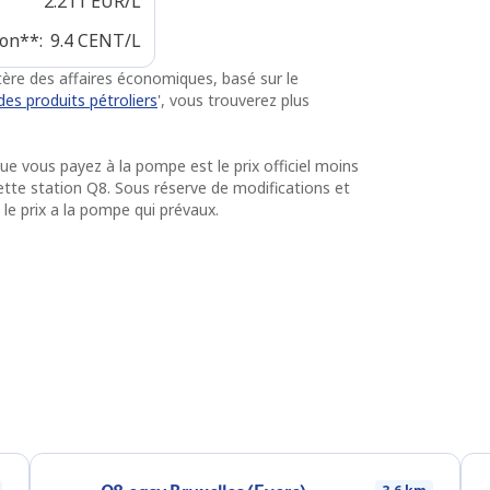
2.211
EUR/L
ion**
:
9.4
CENT/L
istère des affaires économiques, basé sur le
des produits pétroliers
', vous trouverez plus
 que vous payez à la pompe est le prix officiel moins
 cette station Q8. Sous réserve de modifications et
 le prix a la pompe qui prévaux.