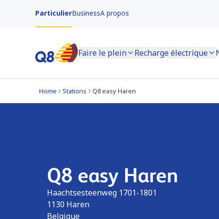
Particulier
Business
A propos
Faire le plein
Recharge électrique
Home
Stations
Q8 easy Haren
Q8 easy Haren
Haachtsesteenweg 1701-1801
1130
Haren
Belgique