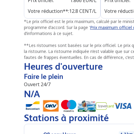
Prix officiel
:
1.866
EUR/L
Prix officiel
:
Votre réduction**
:
12.8
CENT/L
Votre réduct
*
Le prix officiel est le prix maximum, calculé par le min
programme d'accord. Sur la page '
Prix maximum officiel 
d’informations à ce sujet.
**
Les ristournes sont basées sur le prix officiel. Le prix
la ristourne. La ristourne indiquée n’est valable que sur
fautes de frappes éventuelles. En cas de différence, c’est
Heures d'ouverture
Faire le plein
Ouvert 24/7
N/A
Stations à proximité