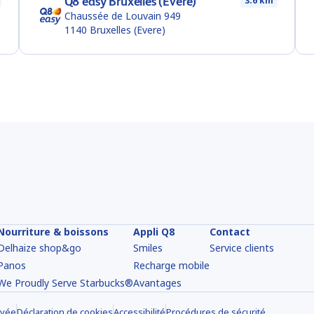
Q8 easy Bruxelles (Evere)
3.6 km
Chaussée de Louvain 949
1140
Bruxelles (Evere)
Nourriture & boissons
Appli Q8
Contact
Delhaize shop&go
Smiles
Service clients
Panos
Recharge mobile
We Proudly Serve Starbucks®
Avantages
ivée
Déclaration de cookies
Accessibilité
Procédures de sécurité