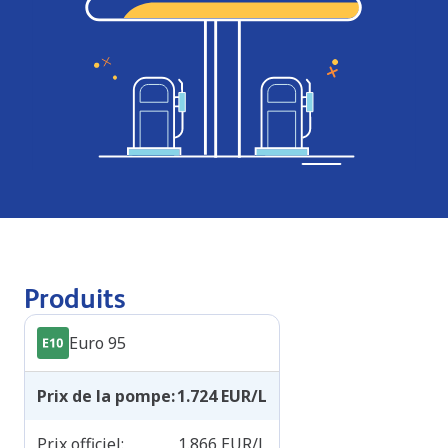
Produits
Euro 95
Prix de la pompe
:
1.724
EUR/L
Prix officiel
:
1.866
EUR/L