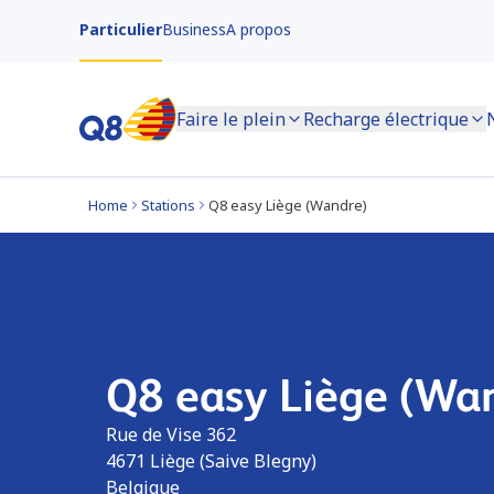
Particulier
Business
A propos
Faire le plein
Recharge électrique
Home
Stations
Q8 easy Liège (Wandre)
Q8 easy Liège (Wa
Rue de Vise 362
4671
Liège (Saive Blegny)
Belgique