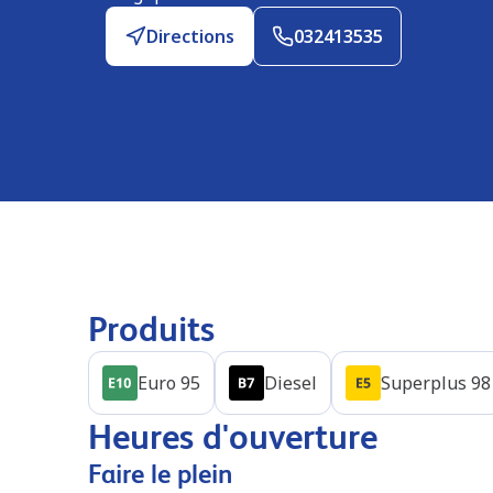
Directions
032413535
Produits
Euro 95
Diesel
Superplus 98
Heures d'ouverture
Faire le plein