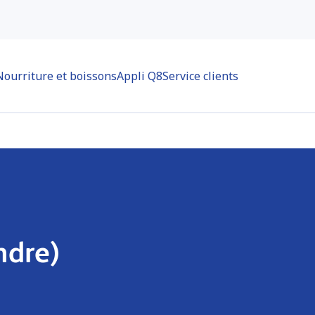
Nourriture et boissons
Appli Q8
Service clients
ndre)