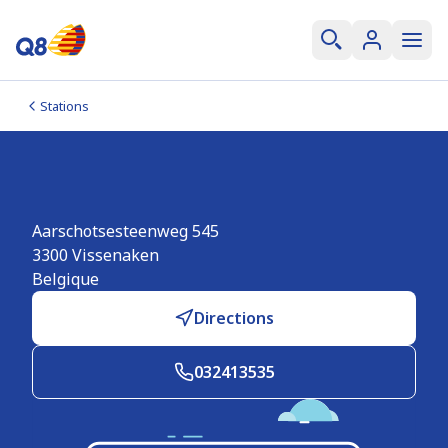
Stations
Q8 easy Vissenaken
Aarschotsesteenweg 545
3300
Vissenaken
Belgique
Directions
032413535