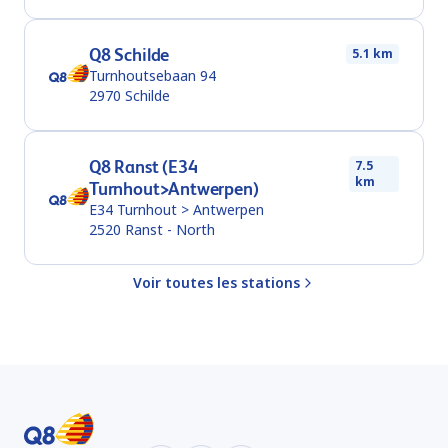
Q8 Schilde
5.1 km
Turnhoutsebaan 94
2970
Schilde
Q8 Ranst (E34
7.5
km
Turnhout>Antwerpen)
E34 Turnhout > Antwerpen
2520
Ranst - North
Voir toutes les stations