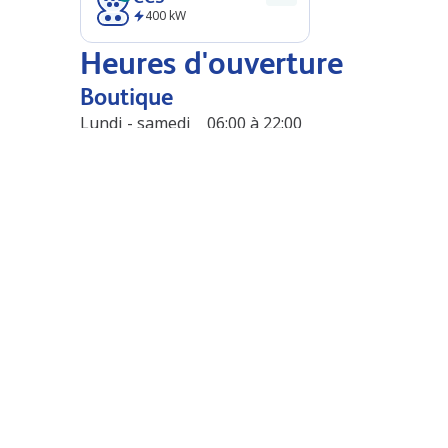
400
kW
Heures d'ouverture
Boutique
Lundi - samedi
06:00 à 22:00
Dimanche
07:00 à 22:00
Faire le plein et chargement
Ouvert 24/7
N/A
Boutique
Delhaize Shop & Go
Starbucks
Panos
Stations à proximité