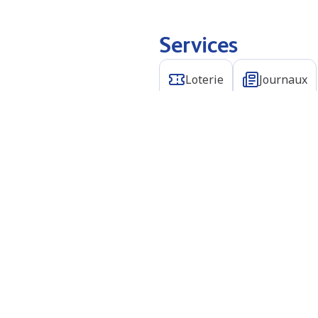
Services
Loterie
Journaux
N/A
N/A
N/A
N/A