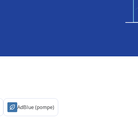
AdBlue (pompe)