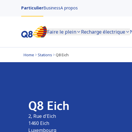
Particulier
Business
A propos
Faire le plein
Recharge électrique
Home
Stations
Q8 Eich
Q8 Eich
2, Rue d'Eich
1460
Eich
Luxembourg