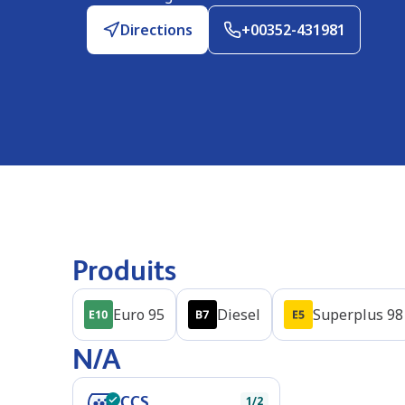
Directions
+00352-431981
Produits
Euro 95
Diesel
Superplus 98
N/A
CCS
1/2