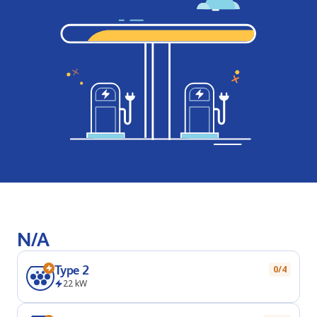
N/A
Type 2
0/4
22
kW