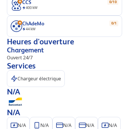
CCS
0/10
400
kW
ChAdeMo
0/1
44
kW
Heures d'ouverture
Chargement
Ouvert 24/7
Services
Chargeur électrique
N/A
N/A
N/A
N/A
N/A
N/A
N/A