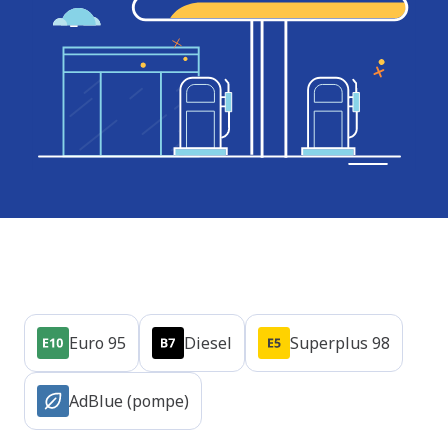
Produits
Euro 95
Diesel
Superplus 98
AdBlue (pompe)
Heures d'ouverture