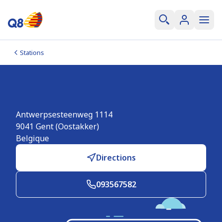
Stations
Q8 Gent (Oostakker)
Antwerpsesteenweg 1114
9041
Gent (Oostakker)
Belgique
Directions
093567582