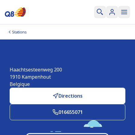
Stations
Q8 Kampenhout
Haachtsesteenweg 200
1910
Kampenhout
Belgique
Directions
016655071