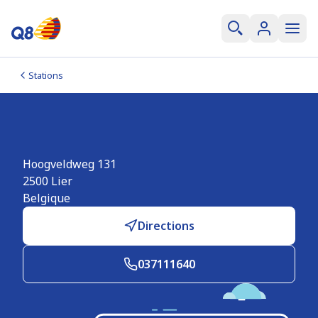
Stations
Q8 Lier
Hoogveldweg 131
2500
Lier
Belgique
Directions
037111640