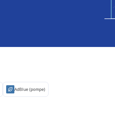
AdBlue (pompe)