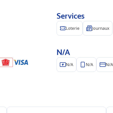
Services
Loterie
Journaux
N/A
N/A
N/A
N/A