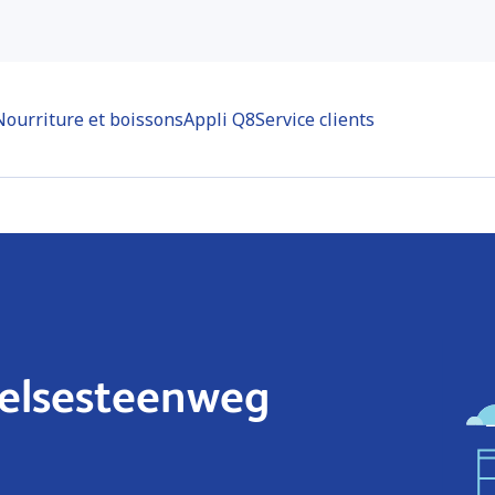
Nourriture et boissons
Appli Q8
Service clients
elsesteenweg