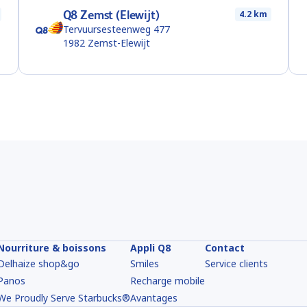
Q8 Zemst (Elewijt)
4.2 km
Tervuursesteenweg 477
1982
Zemst-Elewijt
Nourriture & boissons
Appli Q8
Contact
Delhaize shop&go
Smiles
Service clients
Panos
Recharge mobile
We Proudly Serve Starbucks®
Avantages