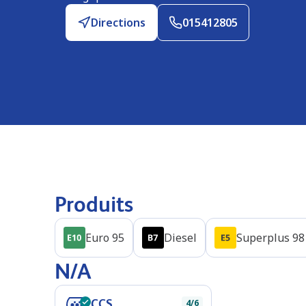
Directions
015412805
Produits
Euro 95
Diesel
Superplus 98
N/A
CCS
4/6