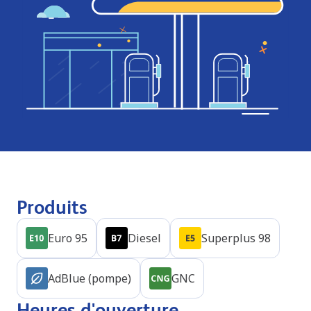
Produits
Euro 95
Diesel
Superplus 98
AdBlue (pompe)
GNC
Heures d'ouverture