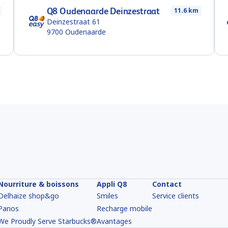
Q8 Oudenaarde Deinzestraat
11.6 km
Deinzestraat 61
9700
Oudenaarde
Nourriture & boissons
Appli Q8
Contact
Delhaize shop&go
Smiles
Service clients
Panos
Recharge mobile
We Proudly Serve Starbucks®
Avantages