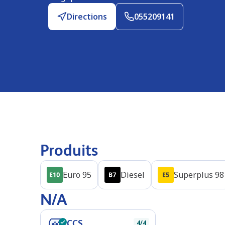
Directions
055209141
Produits
Euro 95
Diesel
Superplus 98
N/A
CCS
4/4