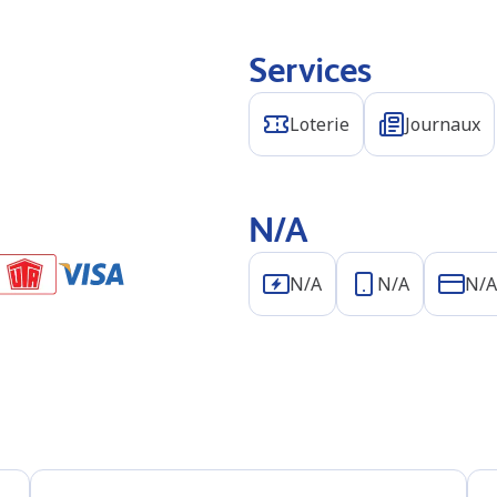
Services
Loterie
Journaux
N/A
N/A
N/A
N/A