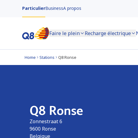
Particulier
Business
A propos
Faire le plein
Recharge électrique
Home
Stations
Q8 Ronse
Q8 Ronse
Zonnestraat 6
9600
Ronse
Belgique