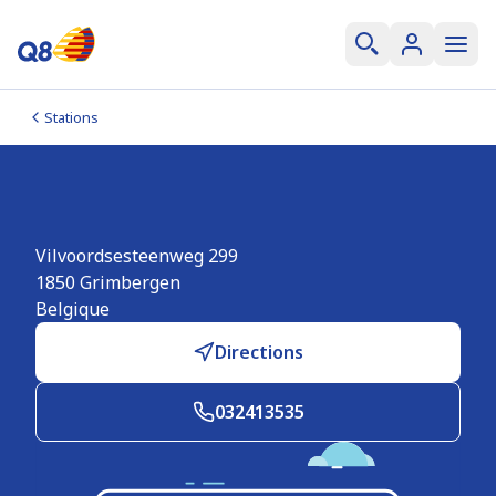
Stations
Q8 easy Grimbergen
Vilvoordsesteenweg 299
1850
Grimbergen
Belgique
Directions
032413535