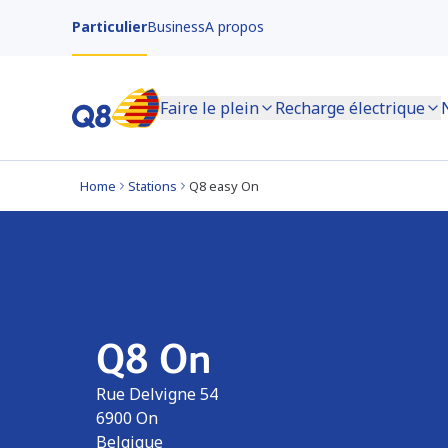
Particulier
Business
A propos
Faire le plein
Recharge électrique
Home
Stations
Q8 easy On
Q8 On
Rue Delvigne 54
6900
On
Belgique