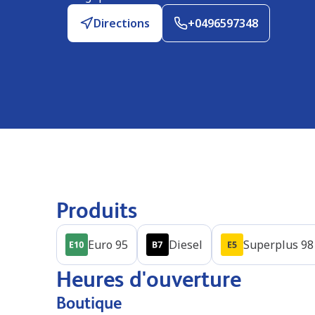
Directions
+0496597348
Produits
Euro 95
Diesel
Superplus 98
Heures d'ouverture
Boutique