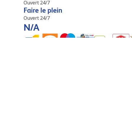
Ouvert 24/7
Faire le plein
Ouvert 24/7
N/A
Stations à proximité
Q8 Aye
8.1 km
Rue Borchamps 6
6900
Aye