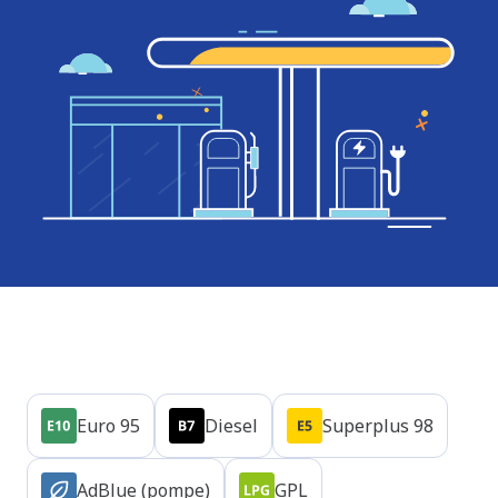
Produits
Euro 95
Diesel
Superplus 98
AdBlue (pompe)
GPL