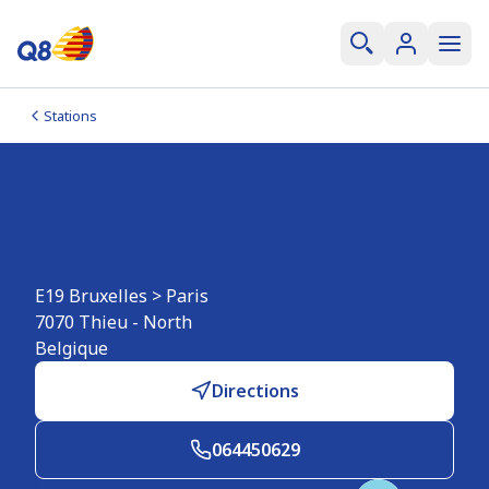
Stations
Q8 Thieu (E19
Bruxelles>Paris)
E19 Bruxelles > Paris
7070
Thieu - North
Belgique
Directions
064450629