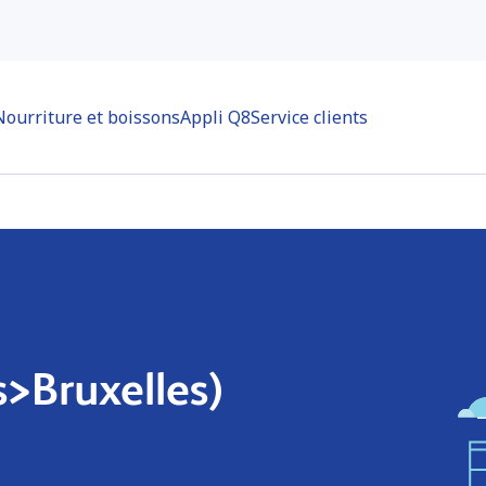
Nourriture et boissons
Appli Q8
Service clients
s>Bruxelles)