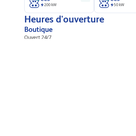
200
kW
50
kW
Heures d'ouverture
Boutique
Ouvert 24/7
Faire le plein et chargement
Ouvert 24/7
N/A
Boutique
Delhaize Shop & Go
Starbucks
Panos
Stations à proximité