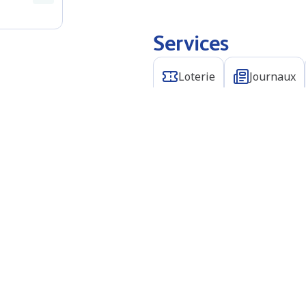
Services
Loterie
Journaux
AdBlue (shop)
N/A
N/A
N/A
N/A