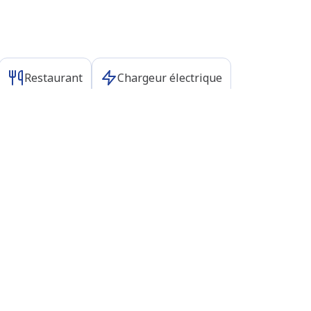
Restaurant
Chargeur électrique
N/A
N/A
Voir toutes les stations