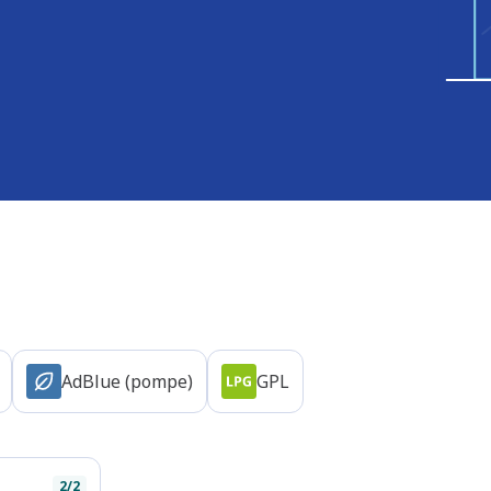
AdBlue (pompe)
GPL
2/2