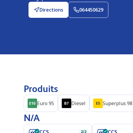
Directions
064450629
Produits
Euro 95
Diesel
Superplus 98
N/A
CCS
CCS
2/2